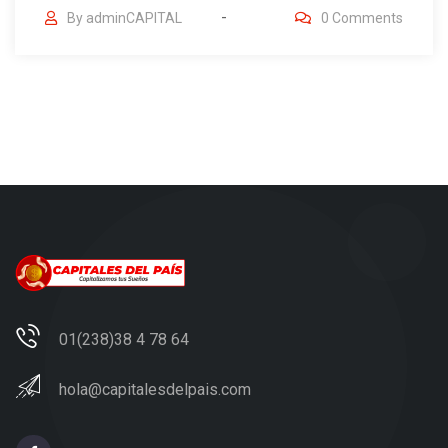
By
adminCAPITAL
0
Comments
01(238)38 4 78 64
hola@capitalesdelpais.com