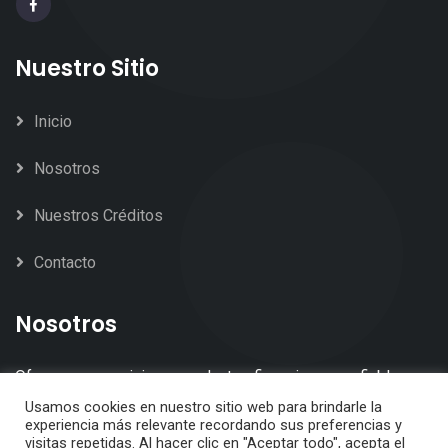
Nuestro Sitio
Inicio
Nosotros
Nuestros Créditos
Contacto
Nosotros
Ofrecemos servicios y productos financieros confiables,
accesibles, y rápidos. Para el desarrollo de sus micro y
Usamos cookies en nuestro sitio web para brindarle la
experiencia más relevante recordando sus preferencias y
pequeños negocios.
visitas repetidas. Al hacer clic en "Aceptar todo", acepta el