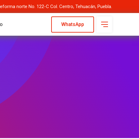
Reforma norte No. 122-C Col. Centro, Tehuacán, Puebla.
to
WhatsApp