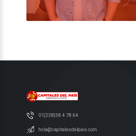
01(238)38 4 78 64
hola@capitalesdelpais.com