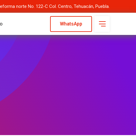
Reforma norte No. 122-C Col. Centro, Tehuacán, Puebla.
to
WhatsApp