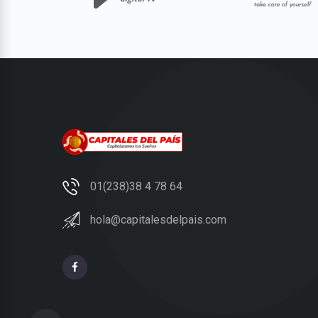
01(238)38 4 78 64
hola@capitalesdelpais.com