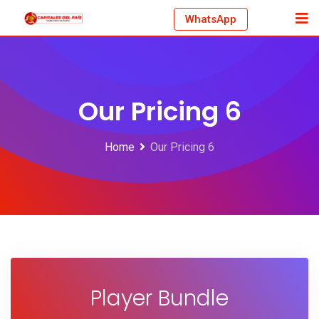
WhatsApp
Our Pricing 6
Home
Our Pricing 6
Player Bundle