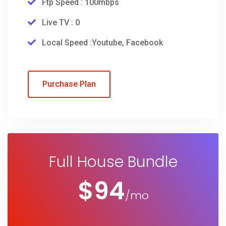
Ftp Speed : 100mbps
Live TV : 0
Local Speed :Youtube, Facebook
Purchase Plan
Full House Bundle
$
94
/mo