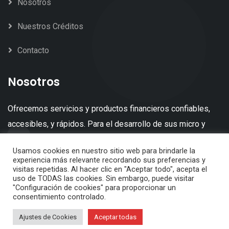
Nosotros
Nuestros Créditos
Contacto
Nosotros
Ofrecemos servicios y productos financieros confiables,
accesibles, y rápidos. Para el desarrollo de sus micro y
pequeños negocios.
Usamos cookies en nuestro sitio web para brindarle la
experiencia más relevante recordando sus preferencias y
visitas repetidas. Al hacer clic en "Aceptar todo", acepta el
uso de TODAS las cookies. Sin embargo, puede visitar
"Configuración de cookies" para proporcionar un
consentimiento controlado.
© 2022 Capitales del País |
Diseño OKREATIVA
Ajustes de Cookies
Aceptar todas
Inicio
Nuestros Créditos
Nosotros
Contacto