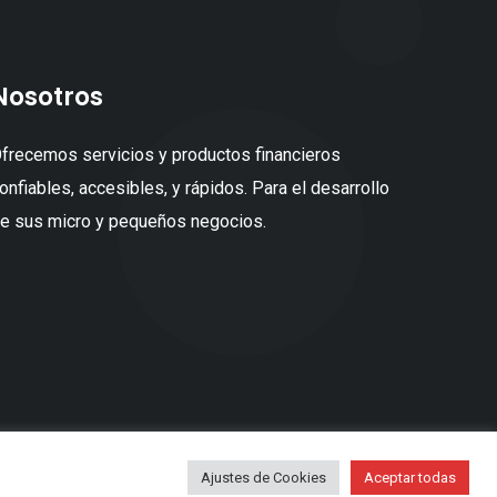
Nosotros
frecemos servicios y productos financieros
onfiables, accesibles, y rápidos. Para el desarrollo
e sus micro y pequeños negocios.
Ajustes de Cookies
Aceptar todas
Inicio
Nuestros Créditos
Nosotros
Contacto