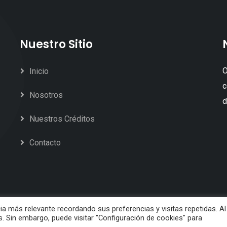
Nuestro Sitio
O
Inicio
c
Nosotros
d
Nuestros Créditos
Contacto
ia más relevante recordando sus preferencias y visitas repetidas. Al
s. Sin embargo, puede visitar "Configuración de cookies" para