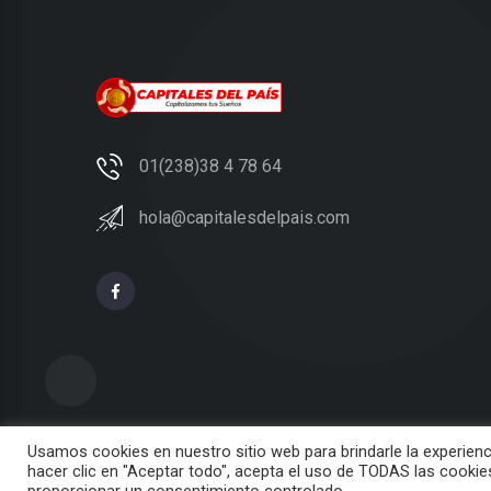
01(238)38 4 78 64
hola@capitalesdelpais.com
Usamos cookies en nuestro sitio web para brindarle la experienc
hacer clic en "Aceptar todo", acepta el uso de TODAS las cookie
© 2022 Capitales del País |
Diseño OKREATIVA