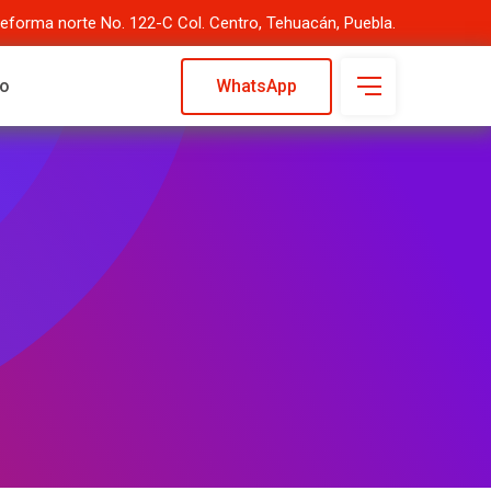
Reforma norte No. 122-C Col. Centro, Tehuacán, Puebla.
to
WhatsApp